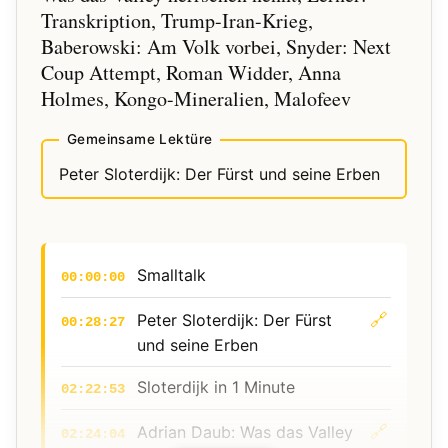
Transkription, Trump-Iran-Krieg,
Mysteria Hysteria
Baberowski: Am Volk vorbei, Snyder: Next
🔗
Vatikantexte (Papst Leo XIV.:
03:45:13
Coup Attempt, Roman Widder, Anna
Welttag der sozialen
Holmes, Kongo-Mineralien, Malofeev
Kommunikationsmittel ·
»Antiqua et nova«)
Gemeinsame Lektüre
Peter Sloterdijk: Der Fürst und seine Erben
🔗
Caren Miosga im Gespräch
04:02:49
mit Friedrich Merz
🔗
Mary-Jane (ACOPALYPSE):
04:20:02
The Infermezzo
Smalltalk
00:00:00
🔗
Anne-Sophie Mutter: East
🔗
Peter Sloterdijk: Der Fürst
04:25:51
00:28:27
Meets West
und seine Erben
Sloterdijk in 1 Minute
02:22:53
🔗
Adrian Daub: Was das Valley
02:24:04