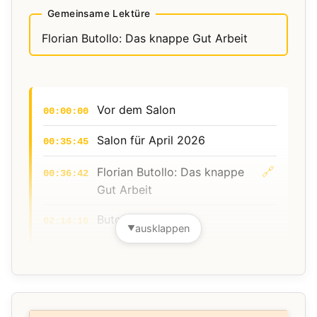
neuen Liberalismus
Gemeinsame Lektüre
🔗
Sebastian Jonas Huber: Der
Florian Butollo: Das knappe Gut Arbeit
04:37:36
Begriff der narrativen
Hegemonie
🔗
Marilyn Crispell & Anders
04:49:36
Vor dem Salon
00:00:00
Jormin: Memento
Salon für April 2026
00:35:45
Sommersalon
04:54:55
🔗
Florian Butollo: Das knappe
00:36:42
Gut Arbeit
Butollo in 1 Minute
02:14:16
ausklappen
▼
Vor dem Salon
00:00:00