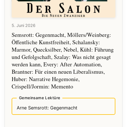
Sachsen-Anhalt: Lohnt sich
das Reden?
🔗
Norbert Gstrein: Im ersten
04:19:04
5. Juni 2026
Licht
Semsrott: Gegenmacht, Möllers/Weinberg:
Öffentliche Kunstfreiheit, Schalansky:
🔗
TC Sottek: The world's first
04:28:29
Marmor, Quecksilber, Nebel, Kühl: Führung
trillionaire is a killer
und Gefolgschaft, Szalay: Was nicht gesagt
🔗
Jan Schlemermeyer: Links,
werden kann, Every: After Automation,
04:36:13
demokratisch, wehrhaft
Brantner: Für einen neuen Liberalismus,
Huber: Narrative Hegemonie,
🔗
Jan Schwenkenbecher:
04:49:45
Crispell/Jormin: Memento
Hitzetote: Hitze – die
unterschätzte Gefahr
Gemeinsame Lektüre
Arne Semsrott: Gegenmacht
🔗
Trio E.T.A.: un///known
04:56:01
Sommersalon
04:59:56