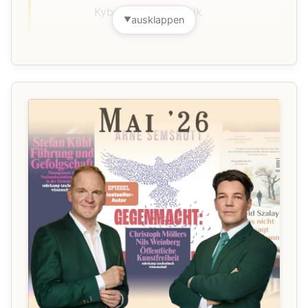
Kybernetik und Kritik
ausklappen
▼
Vor dem Salon
00:00:00
Salon für Juni 2026
00:46:02
🔗
Eva von Redecker: Dieser
00:46:56
Drang nach Härte
🔗
Anna-Verena Nosthoff:
02:33:24
Kybernetik und Kritik
🔗
Christoph Nonn: Bismarck.
03:51:40
Ein Preuße und sein
Jahrhundert
🔗
Valerie Schönian: AfD in
04:05:49