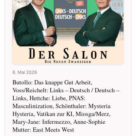
Weinberg: Öffentliche
Kunstfreiheit
Öffentliche Kunstfreiheit in 1
03:24:13
Minute
🔗
Judith Schalansky: Marmor,
03:26:25
Quecksilber, Nebel
🔗
Stefan Kühl: Führung und
03:33:49
8. Mai 2026
Gefolgschaft
Butollo: Das knappe Gut Arbeit,
🔗
Voss/Reichelt: Links – Deutsch / Deutsch –
David Szalay: Was nicht
03:56:20
gesagt werden kann
Links, Hettche: Liebe, PNAS:
Masculinization, Schönthaler: Mysteria
🔗
The Every Team: After
04:05:06
Hysteria, Vatikan zur KI, Miosga/Merz,
Automation
Mary-Jane: Infermezzo, Anne-Sophie
Mutter: East Meets West
🔗
Franziska Brantner: Für einen
04:20:55