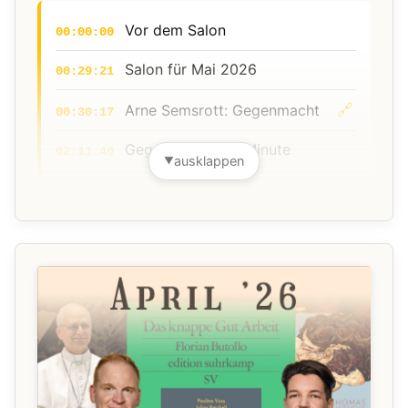
Vor dem Salon
00:00:00
Salon für Mai 2026
00:29:21
🔗
Arne Semsrott: Gegenmacht
00:30:17
Gegenmacht in 1 Minute
02:11:40
ausklappen
▼
Vor dem Salon
00:00:00
Salon für Mai 2026
00:29:21
🔗
Arne Semsrott: Gegenmacht
00:30:17
Gegenmacht in 1 Minute
02:11:40
🔗
Christoph Möllers & Nils
02:12:56