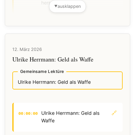
herrschen nennt
ausklappen
▼
Smalltalk
00:00:00
🔗
Peter Sloterdijk: Der Fürst
00:28:27
und seine Erben
Sloterdijk in 1 Minute
02:22:53
🔗
Adrian Daub: Was das Valley
02:24:04
herrschen nennt
Daub in 1 Minute
03:33:19
🔗
Ben Lerner: Transkription
03:34:29
🔗
Haberman, Swan: How
03:42:13